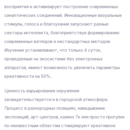
восприятия и активизирует построение современных
синаптических соединений. Инновационные визуальные
стимулы, голоса и благоухания запускают разные
секторы интеллекта, благоприятствуя формированию
современных взглядов и нестандартных методов.
Изучения устанавливают, что только 4 суток,
проведенные на экосистеме без электронных
аппаратов, имеют возможность увеличить параметры
креативности на 50%.
Ценность варьирования окружения
засвидетельствуется и в городской атмосфере.
Процесс в разнородных позициях, наведывание
экспозиций, арт-центров, казино 7к или просто прогулки
по неизвестным областям стимулируют креативное