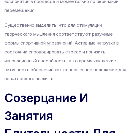
восприятия в процессе и моментально по окончании
перемещения.
Существенно выделить, что для стимуляции
творческого мышления соответствуют разумные
формы спортивной упражнений. Активные нагрузки в
состоянии спровоцировать стресс и понизить
инновационный способность, в то время как легкие
активность обеспечивают совершенное положение для
новаторского анализа.
Созерцание И
Занятия