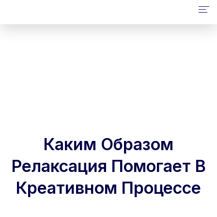
anel
anel
Courses
ketleri
Translation & Proofreading
About Us
Contact Us
anel
anel
anel
Каким Образом
anel
Релаксация Помогает В
anel
anel
Креативном Процессе
anel
anel