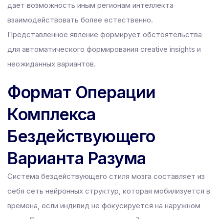
дает возможность иным регионам интеллекта
anel
взаимодействовать более естественно.
anel
Представленное явление формирует обстоятельства
tın al
для автоматического формирования creative insights и
anel
неожиданных вариантов.
anel
anel
Формат Операции
anel
Комплекса
anel
anel
Бездействующего
anel
Варианта Разума
anel
anel
Система бездействующего стиля мозга составляет из
anel
себя сеть нейронных структур, которая мобилизуется в
anel
времена, если индивид не фокусируется на наружном
arya