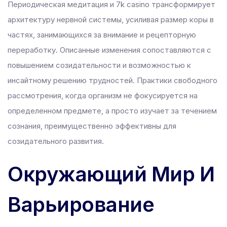
Периодическая медитация и 7k casino трансформирует
архитектуру нервной системы, усиливая размер коры в
частях, занимающихся за внимание и рецепторную
переработку. Описанные изменения сопоставляются с
повышением созидательности и возможностью к
инсайтному решению трудностей. Практики свободного
рассмотрения, когда организм не фокусируется на
определенном предмете, а просто изучает за течением
сознания, преимущественно эффективны для
созидательного развития.
Окружающий Мир И
Варьирование