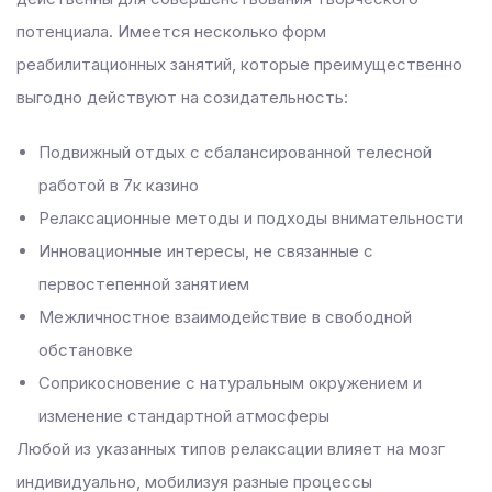
потенциала. Имеется несколько форм
реабилитационных занятий, которые преимущественно
выгодно действуют на созидательность:
Подвижный отдых с сбалансированной телесной
работой в 7к казино
Релаксационные методы и подходы внимательности
Инновационные интересы, не связанные с
первостепенной занятием
Межличностное взаимодействие в свободной
обстановке
Соприкосновение с натуральным окружением и
изменение стандартной атмосферы
Любой из указанных типов релаксации влияет на мозг
индивидуально, мобилизуя разные процессы