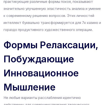
практикующие различные формы покоя, показывают
значительно улучшенную эластичность анализа и умение
к современному решению вопросов. Этих личностей
интеллект буквально трансформируется для 7к казино и
гораздо продуктивного художественного операции.
Формы Релаксации,
Побуждающие
Инновационное
Мышление
Не любые варианты расслабления идентично
действенны для совершенствования творческого