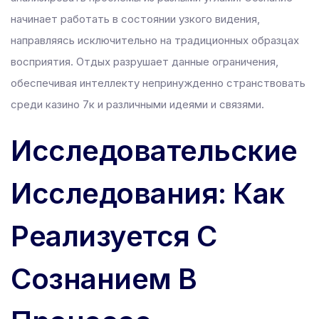
anel
начинает работать в состоянии узкого видения,
anel
направляясь исключительно на традиционных образцах
восприятия. Отдых разрушает данные ограничения,
обеспечивая интеллекту непринужденно странствовать
nk
среди казино 7к и различными идеями и связями.
Исследовательские
tın al
Исследования: Как
anel
anel
Реализуется С
anel
anel
Сознанием В
anel
anel
anel