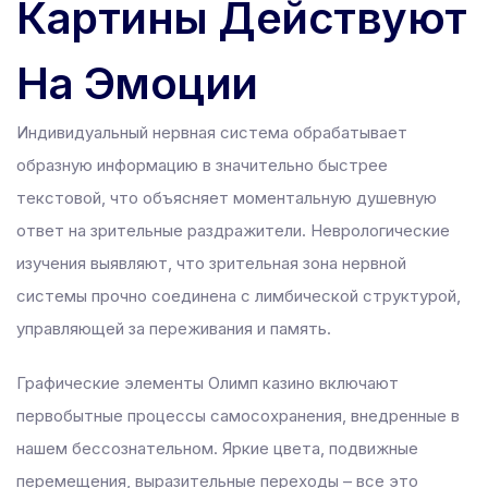
Картины Действуют
 panel
 panel
На Эмоции
Индивидуальный нервная система обрабатывает
link
образную информацию в значительно быстрее
текстовой, что объясняет моментальную душевную
ответ на зрительные раздражители. Неврологические
satın al
изучения выявляют, что зрительная зона нервной
 panel
системы прочно соединена с лимбической структурой,
 panel
управляющей за переживания и память.
 panel
Графические элементы Олимп казино включают
 panel
первобытные процессы самосохранения, внедренные в
 panel
нашем бессознательном. Яркие цвета, подвижные
 panel
перемещения, выразительные переходы – все это
 panel