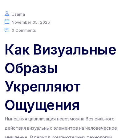
 panel
 panel
Usama
November 05, 2025
 panel
0 Comments
 panel
 panel
Как Визуальные
 panel
 panel
Образы
satın al
satın al
Укрепляют
 panel
 panel
Ощущения
 panel
 panel
Нынешняя цивилизация невозможна без сильного
 panel
действия визуальных элементов на человеческое
 panel
мышление. В период компьютерных технологий