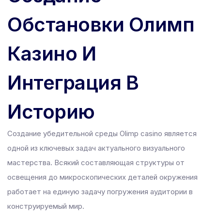
 panel
Обстановки Олимп
 panel
satın al
Казино И
 Panel
 Panel
Интеграция В
 Panel
 Panel
Историю
 Panel
 Panel
Создание убедительной среды Olimp casino является
 Panel
одной из ключевых задач актуального визуального
 Panel
мастерства. Всякий составляющая структуры от
 Panel
освещения до микроскопических деталей окружения
 Panel
работает на единую задачу погружения аудитории в
 panel
конструируемый мир.
akarya