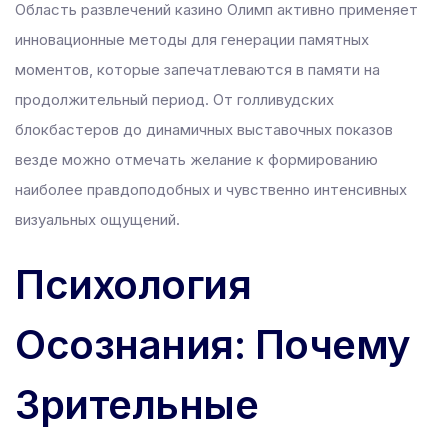
Область развлечений казино Олимп активно применяет
 Panel
инновационные методы для генерации памятных
моментов, которые запечатлеваются в памяти на
 Panel
продолжительный период. От голливудских
u
блокбастеров до динамичных выставочных показов
 Panel
везде можно отмечать желание к формированию
 Panel
наиболее правдоподобных и чувственно интенсивных
 panel
визуальных ощущений.
ku
Психология
 panel
 panel
Осознания: Почему
 panel
Зрительные