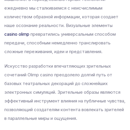
 panel
ежедневно мы сталкиваемся с неисчислимым
 panel
количеством образной информации, которая создает
 panel
наше осознание реальности. Визуальные элементы
 panel
casino olimp
превратились универсальным способом
 panel
передачи, способным немедленно транслировать
 panel
сложные переживания, идеи и представления.
 panel
Искусство разработки впечатляющих зрительных
 panel
сочетаний Olimp casino преодолело долгий путь от
 panel
базовых театральных декораций до сложнейших
 panel
электронных симуляций. Зрительные образы являются
 panel
эффективный инструмент влияния на публичные чувства,
 panel
позволяющий создателям контента вовлекать зрителей
 panel
в параллельные миры и ощущения.