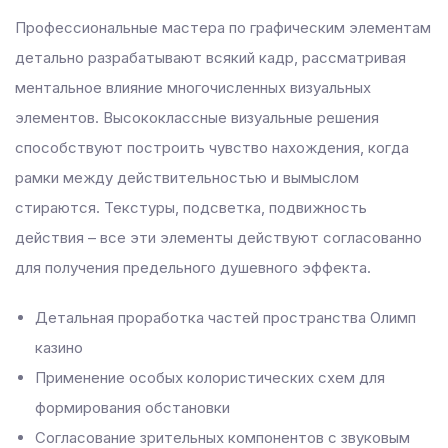
Профессиональные мастера по графическим элементам
 panel
детально разрабатывают всякий кадр, рассматривая
 panel
ментальное влияние многочисленных визуальных
giriş
элементов. Высококлассные визуальные решения
view
способствуют построить чувство нахождения, когда
рамки между действительностью и вымыслом
стираются. Текстуры, подсветка, подвижность
действия – все эти элементы действуют согласованно
et
для получения предельного душевного эффекта.
 Forum
cort
Детальная проработка частей пространства Олимп
riş
казино
escort
Применение особых колористических схем для
s
формирования обстановки
et
Согласование зрительных компонентов с звуковым