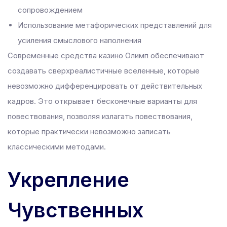
riş
сопровождением
t güncel giriş
Использование метафорических представлений для
усиления смыслового наполнения
Современные средства казино Олимп обеспечивают
escort bayan
создавать сверхреалистичные вселенные, которые
 giriş
невозможно дифференцировать от действительных
riş
кадров. Это открывает бесконечные варианты для
повествования, позволяя излагать повествования,
t giriş
которые практически невозможно записать
классическими методами.
shabet
Укрепление
et
Чувственных
 Panel