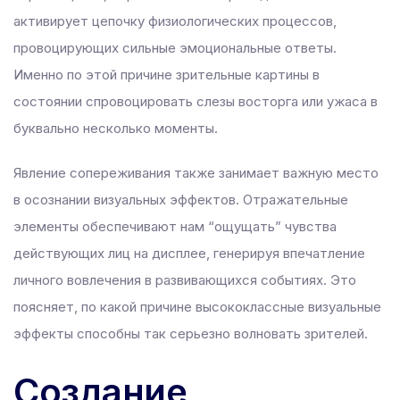
активирует цепочку физиологических процессов,
 panel
провоцирующих сильные эмоциональные ответы.
 panel
Именно по этой причине зрительные картины в
 panel
состоянии спровоцировать слезы восторга или ужаса в
 panel
буквально несколько моменты.
 panel
Явление сопереживания также занимает важную место
 panel
в осознании визуальных эффектов. Отражательные
 panel
элементы обеспечивают нам “ощущать” чувства
 panel
действующих лиц на дисплее, генерируя впечатление
 panel
личного вовлечения в развивающихся событиях. Это
 panel
поясняет, по какой причине высококлассные визуальные
 panel
эффекты способны так серьезно волновать зрителей.
 panel
 panel
Создание
 panel