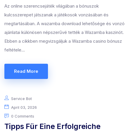
Az online szerencsejáték világában a bónuszok
kulcsszerepet játszanak a játékosok vonzásában és
megtartásában. A wazamba download lehetősége és vonzó
ajánlatai különösen népszerűvé tették a Wazamba kaszinót.
Ebben a cikkben megvizsgáljuk a Wazamba casino bónusz
feltétele...
Read More
Service Bot
April 03, 2026
0 Comments
Tipps Für Eine Erfolgreiche