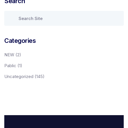
Search
Categories
NEW
(2)
Pablic
(1)
Uncategorized
(145)