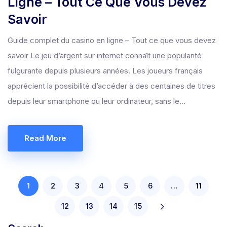
Ligne – Tout Ce Que Vous Devez
Savoir
Guide complet du casino en ligne – Tout ce que vous devez
savoir Le jeu d’argent sur internet connaît une popularité
fulgurante depuis plusieurs années. Les joueurs français
apprécient la possibilité d’accéder à des centaines de titres
depuis leur smartphone ou leur ordinateur, sans le...
Read More
1
2
3
4
5
6
…
11
12
13
14
15