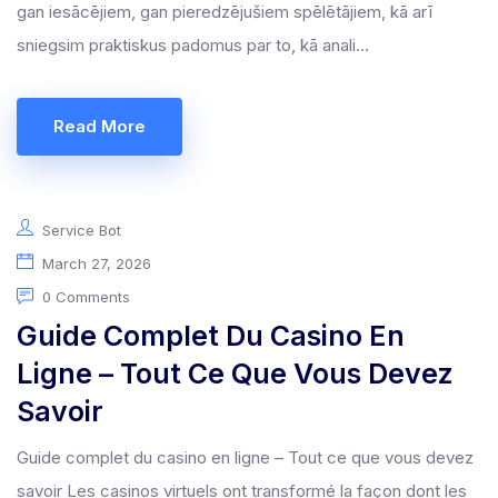
gan iesācējiem, gan pieredzējušiem spēlētājiem, kā arī
ş
sniegsim praktiskus padomus par to, kā anali...
Read More
Service Bot
March 27, 2026
0 Comments
Guide Complet Du Casino En
Ligne – Tout Ce Que Vous Devez
Savoir
Guide complet du casino en ligne – Tout ce que vous devez
savoir Les casinos virtuels ont transformé la façon dont les