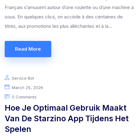
Français s’amusent autour d’une roulette ou d’une machine à
sous. En quelques clics, on accède à des centaines de
titres, aux promotions les plus alléchantes et à la...
Read More
Service Bot
March 25, 2026
0 Comments
Hoe Je Optimaal Gebruik Maakt
Van De Starzino App Tijdens Het
Spelen