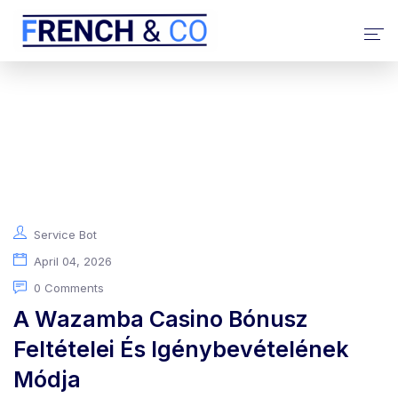
Courses
Translation & Proofreading
About Us
Contact Us
Service Bot
April 04, 2026
0 Comments
A Wazamba Casino Bónusz
Feltételei És Igénybevételének
Módja