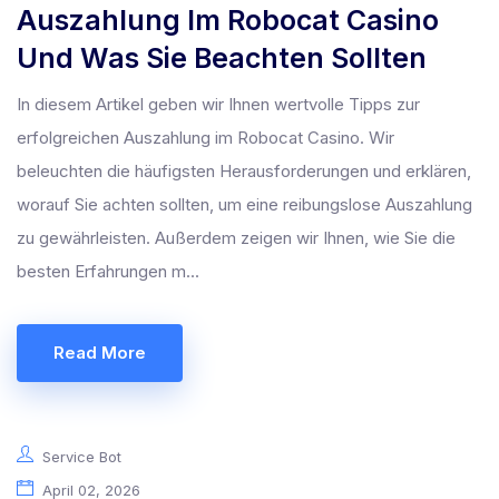
Auszahlung Im Robocat Casino
Und Was Sie Beachten Sollten
In diesem Artikel geben wir Ihnen wertvolle Tipps zur
erfolgreichen Auszahlung im Robocat Casino. Wir
beleuchten die häufigsten Herausforderungen und erklären,
worauf Sie achten sollten, um eine reibungslose Auszahlung
zu gewährleisten. Außerdem zeigen wir Ihnen, wie Sie die
besten Erfahrungen m...
Read More
Service Bot
April 02, 2026