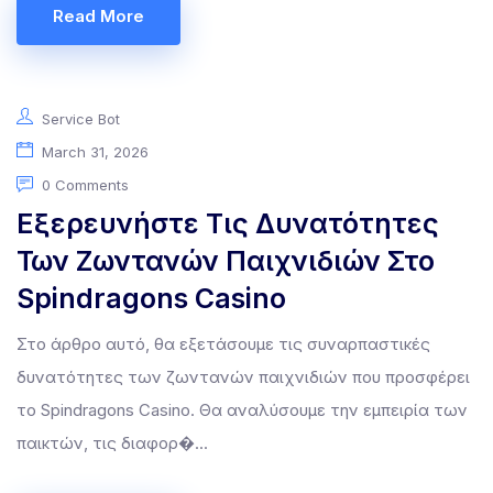
Read More
Service Bot
March 31, 2026
0 Comments
Εξερευνήστε Τις Δυνατότητες
Των Ζωντανών Παιχνιδιών Στο
Spindragons Casino
Στο άρθρο αυτό, θα εξετάσουμε τις συναρπαστικές
δυνατότητες των ζωντανών παιχνιδιών που προσφέρει
το Spindragons Casino. Θα αναλύσουμε την εμπειρία των
παικτών, τις διαφορ�...