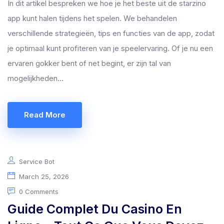
In dit artikel bespreken we hoe je het beste uit de starzino
app kunt halen tijdens het spelen. We behandelen
verschillende strategieën, tips en functies van de app, zodat
je optimaal kunt profiteren van je speelervaring. Of je nu een
ervaren gokker bent of net begint, er zijn tal van
mogelijkheden...
Read More
Service Bot
March 25, 2026
0 Comments
Guide Complet Du Casino En