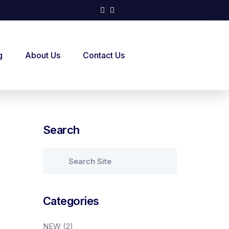
g
About Us
Contact Us
Search
Categories
NEW
(2)