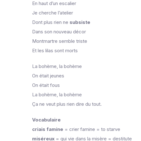
En haut d’un escalier
Je cherche l’atelier
Dont plus rien ne
subsiste
Dans son nouveau décor
Montmartre semble triste
Et les lilas sont morts
La bohème, la bohème
On était jeunes
On était fous
La bohème, la bohème
Ça ne veut plus rien dire du tout.
Vocabulaire
criais
famine
= crier famine = to starve
miséreux
= qui vie dans la misère = destitute